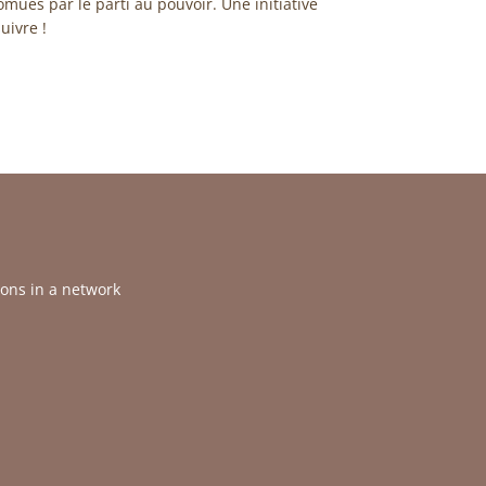
omues par le parti au pouvoir. Une initiative
uivre !
ions in a network