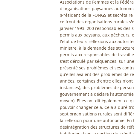
Associations de Femmes et la Fédér
d'organisations paysannes autonome
(Président de la FONGS et secrétaire
ce front des organisations rurales s'
janvier 1993, 200 responsables des s
permis aux paysans, aux pêcheurs, et
l'état de leurs réflexions aux autorit
ministre, à la demande des structures
permis aux responsables de travaille
s'est déroulé par séquences, sur une
présenté ses problèmes et ses contr
qu'elles avaient des problèmes de re
années, certaines d'entre elles n'ont
instances), des problèmes de person
gouvernement a déclaré l'autonomie
moyen). Elles ont dit également ce q
pouvoir changer cela. Cela a duré tr
sept organisations rurales sont diff
la réflexion pour une autonomie. En 
désintégration des structures de réf
habitudes dans la gestion du crédit r