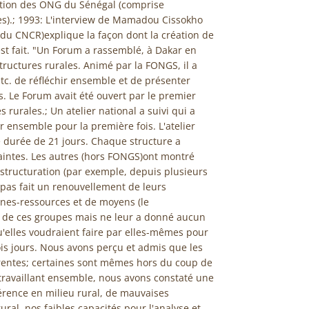
ation des ONG du Sénégal (comprise
s).; 1993: L'interview de Mamadou Cissokho
 du CNCR)explique la façon dont la création de
est fait. "Un Forum a rassemblé, à Dakar en
tructures rurales. Animé par la FONGS, il a
c. de réfléchir ensemble et de présenter
és. Le Forum avait été ouvert par le premier
 rurales.; Un atelier national a suivi qui a
r ensemble pour la première fois. L'atelier
 durée de 21 jours. Chaque structure a
aintes. Les autres (hors FONGS)ont montré
structuration (par exemple, depuis plusieurs
 pas fait un renouvellement de leurs
nes-ressources et de moyens (le
 de ces groupes mais ne leur a donné aucun
u'elles voudraient faire par elles-mêmes pour
ois jours. Nous avons perçu et admis que les
érentes; certaines sont mêmes hors du coup de
travaillant ensemble, nous avons constaté une
érence en milieu rural, de mauvaises
ural, nos faibles capacités pour l'analyse et