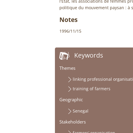
l'Etat, les associations de femmes pr
politique du mouvement paysan : à s
Notes
1996/11/15
Keywords
Themes
linking professional organisat
training of farmers
Geographic
Senegal
Stakeholders
farmers’ organisation