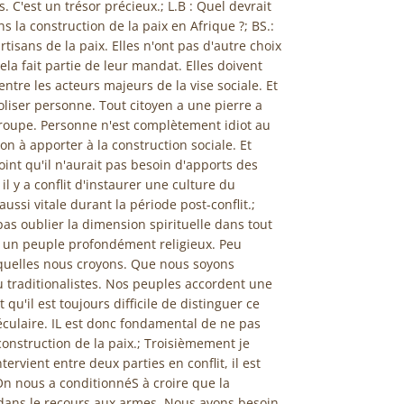
 C'est un trésor précieux.; L.B : Quel devrait
ans la construction de la paix en Afrique ?; BS.:
rtisans de la paix. Elles n'ont pas d'autre choix
Cela fait partie de leur mandat. Elles doivent
ntre les acteurs majeurs de la vise sociale. Et
boliser personne. Tout citoyen a une pierre a
 groupe. Personne n'est complètement idiot au
on à apporter à la construction sociale. Et
int qu'il n'aurait pas besoin d'apports des
il y a conflit d'instaurer une culture du
aussi vitale durant la période post-conflit.;
as oublier la dimension spirituelle dans tout
t un peuple profondément religieux. Peu
xquelles nous croyons. Que nous soyons
 traditionalistes. Nos peuples accordent une
qu'il est toujours difficile de distinguer ce
culaire. IL est donc fondamental de ne pas
 construction de la paix.; Troisièmement je
ervient entre deux parties en conflit, il est
n nous a conditionnéS à croire que la
 dans le recours aux armes. Nous avons besoin