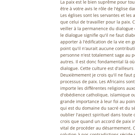
La paix est le bien suprême pour tous.
être à votre avis le rôle de l'église d
Les églises sont les servantes et les a
que celui de travailler pour la paix. 
veiller à la permanence du dialogue e
le dialogue signifie qu'il ne faut dia
apporter à l'édification de la vie en
point qu'il n'aurait aucune contributi
personne n'est totalement sage au po
autres. Il est donc fondamental là où 
dialogue. Cette culture est d'ailleurs 
Deuxièmement je crois qu'il ne faut p
processus de paix. Les Africains son
importe les différentes religions au
d'obédience catholique, islamique ou
grande importance à leur foi au point 
qui est du domaine du sacré et du sé
oublier l'aspect spirituel dans toute
crois que quand un accord de paix int
vital de procéder au désarmement. O
solution à nos contradictions réside