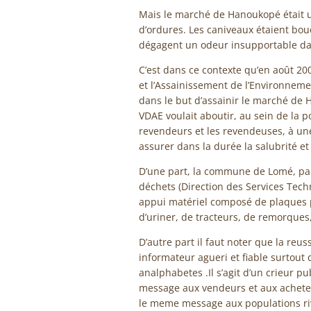
Mais le marché de Hanoukopé était u
d’ordures. Les caniveaux étaient bou
dégagent un odeur insupportable dan
C’est dans ce contexte qu’en août 2
et l’Assainissement de l’Environnemen
dans le but d’assainir le marché de H
VDAE voulait aboutir, au sein de la
revendeurs et les revendeuses, à une 
assurer dans la durée la salubrité et 
D’une part, la commune de Lomé, pa
déchets (Direction des Services Tech
appui matériel composé de plaques po
d’uriner, de tracteurs, de remorques,
D’autre part il faut noter que la reu
informateur agueri et fiable surtout
analphabetes .Il s’agit d’un crieur pu
message aux vendeurs et aux achete
le meme message aux populations r