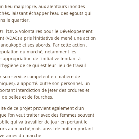
n lieu malpropre, aux alentours inondés
chés, laissant échapper l’eau des égouts qui
s le quartier.
001, l’ONG Volontaires pour le Développement
t (VDAE) a pris l’initiative de mené une action
anoukopé et ses abords. Par cette action ,
 population du marché, notamment les
appropriation de l’initiative tendant à
l’hygiène de ce qui est leur lieu de travail
r son service compétent en matière de
niques), a apporté, outre son personnel, un
rtant interdiction de jeter des ordures et
 de pelles et de fourches.
ssite de ce projet provient egalement d’un
 que l’on veut traiter avec des femmes souvent
bblic qui va travailler de jour en portant le
urs au marché,mais aussi de nuit en portant
iveraines du marché