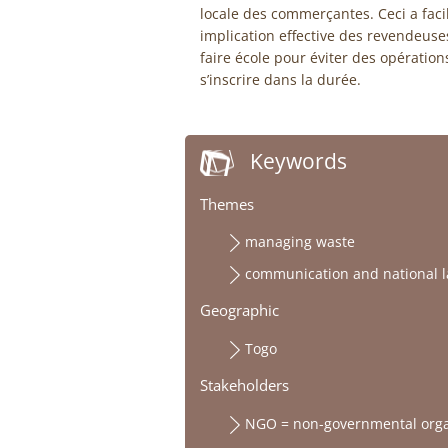
locale des commerçantes. Ceci a facil
implication effective des revendeus
faire école pour éviter des opératio
s’inscrire dans la durée.
Keywords
Themes
managing waste
communication and national 
Geographic
Togo
Stakeholders
NGO = non-governmental orga