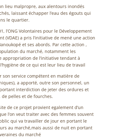
n lieu malpropre, aux alentours inondés
chés, laissant échapper l’eau des égouts qui
s le quartier.
001, l’ONG Volontaires pour le Développement
t (VDAE) a pris l’initiative de mené une action
anoukopé et ses abords. Par cette action ,
 population du marché, notamment les
appropriation de l’initiative tendant à
l’hygiène de ce qui est leur lieu de travail
r son service compétent en matière de
niques), a apporté, outre son personnel, un
rtant interdiction de jeter des ordures et
 de pelles et de fourches.
ssite de ce projet provient egalement d’un
 que l’on veut traiter avec des femmes souvent
bblic qui va travailler de jour en portant le
urs au marché,mais aussi de nuit en portant
iveraines du marché