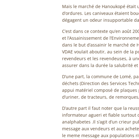
Mais le marché de Hanoukopé était u
d’ordures. Les caniveaux étaient bou
dégagent un odeur insupportable dan
C’est dans ce contexte qu’en août 2
et l’Assainissement de l’Environnemen
dans le but d’assainir le marché de H
VDAE voulait aboutir, au sein de la
revendeurs et les revendeuses, à une 
assurer dans la durée la salubrité et 
D’une part, la commune de Lomé, pa
déchets (Direction des Services Tech
appui matériel composé de plaques po
d’uriner, de tracteurs, de remorques,
D’autre part il faut noter que la reu
informateur agueri et fiable surtout
analphabetes .Il s’agit d’un crieur pu
message aux vendeurs et aux achete
le meme message aux populations r