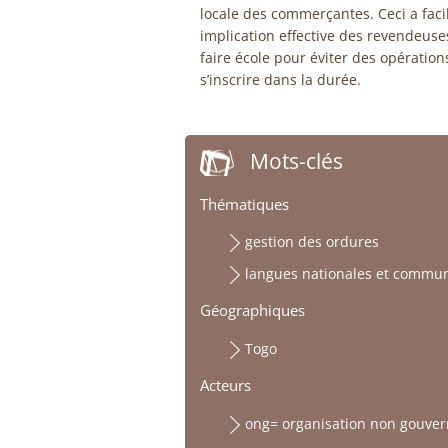
locale des commerçantes. Ceci a facil
implication effective des revendeus
faire école pour éviter des opératio
s’inscrire dans la durée.
Mots-clés
Thématiques
gestion des ordures
langues nationales et commun
Géographiques
Togo
Acteurs
ong= organisation non gouve