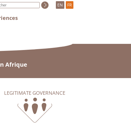
EN
FR
riences
en Afrique
LEGITIMATE GOVERNANCE