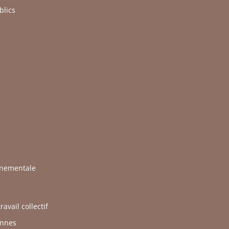
blics
rnementale
avail collectif
ennes