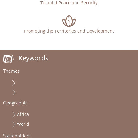
To build Peace and Security
Promoting the Territories and Development
Keywords
Themes
Geographic
Africa
World
Stakeholders