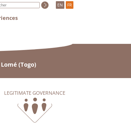
EN
FR
riences
à Lomé (Togo)
LEGITIMATE GOVERNANCE