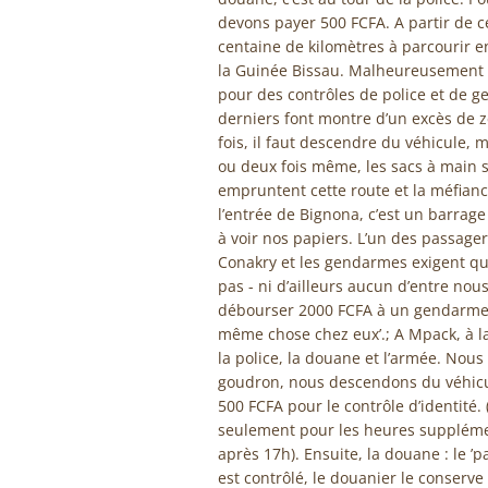
devons payer 500 FCFA. A partir de
centaine de kilomètres à parcourir en
la Guinée Bissau. Malheureusement n
pour des contrôles de police et de ge
derniers font montre d’un excès de z
fois, il faut descendre du véhicule, 
ou deux fois même, les sacs à main s
empruntent cette route et la méfianc
l’entrée de Bignona, c’est un barr
à voir nos papiers. L’un des passage
Conakry et les gendarmes exigent qu’i
pas - ni d’ailleurs aucun d’entre nous
débourser 2000 FCFA à un gendarme q
même chose chez eux’.; A Mpack, à la f
la police, la douane et l’armée. Nous
goudron, nous descendons du véhicule
500 FCFA pour le contrôle d’identité
seulement pour les heures supplémenta
après 17h). Ensuite, la douane : le ’p
est contrôlé, le douanier le conserve 