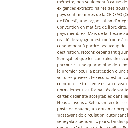
mémoire, non seulement à cause de s
exigences extraordinaires des douani
pays sont membres de la CEDEAO (C
de l’Ouest), une organisation d’intégr
Convention en matière de libre circu
pays membres. Mais de la théorie au 
réalité, le voyageur est confronté à d
condamnent à pardre beaucoup de tem
destination. Notons cependant qu’un
Sénégal, et que les contrôles de sécu
parcourir - une quarantaine de kilom
le premier pour la perception d’une 
voitures privées ; le second est un co
commun ; le troisième est au niveau d
normalement les formalités de sortie
cartes d’identité acceptables dans les
Nous arrivons à Séléti, en territoire 
poste de douane, un douanier prép
’passavant de circulation’ autorisant l
sénégalais pendant x jours, tandis qu
douane, c’est au tour de la police. P