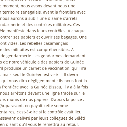
 ce moment, nous avons devant nous une
 territoire sénégalais, avant la frontière avec
ous aurons à subir une dizaine d’arrêts,
ndarmerie et des contrôles militaires. Ces
èle manifeste dans leurs contrôles. A chaque
montrer ses papiers et ouvrir ses bagages. Une
ont vidés. Les rebelles casamançais
e des militaites est compréhensible.; A
age de gendarmerie. Les gendarmes demandent
rs de notre véhicule a des papiers de Guinée
l produise un carnet de vaccination, qu’il n’a
, mais seul le Guinéen est visé - . Il devra
ui nous dira négligemment : ils nous font la
rontière avec la Guinée Bissau, il y a à la fois
 nous arrêtons devant une ligne tracée sur le
, munis de nos papiers. D’abors la police :
. (Auparavant, on payait cette somme
ires, c’est-à-dire si le contrôle avait lieu
assavant’ délivré par leurs collègues de Séléti
en disant qu’il vous le remettra au retour.