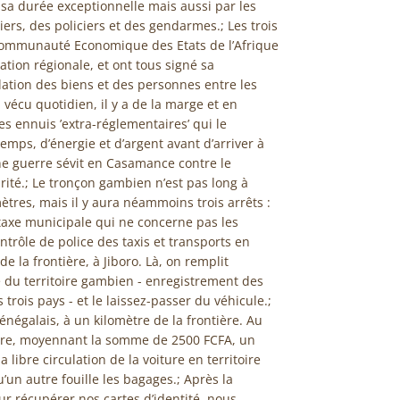
a durée exceptionnelle mais aussi par les
ers, des policiers et des gendarmes.; Les trois
ommunauté Economique des Etats de l’Afrique
ation régionale, et ont tous signé sa
lation des biens et des personnes entre les
vécu quotidien, il y a de la marge et en
es ennuis ’extra-réglementaires’ qui le
ps, d’énergie et d’argent avant d’arriver à
e guerre sévit en Casamance contre le
rité.; Le tronçon gambien n’est pas long à
ètres, mais il y aura néammoins trois arrêts :
taxe municipale qui ne concerne pas les
ntrôle de police des taxis et transports en
e la frontière, à Jiboro. Là, on remplit
 du territoire gambien - enregistrement des
 trois pays - et le laissez-passer du véhicule.;
sénégalais, à un kilomètre de la frontière. Au
are, moyennant la somme de 2500 FCFA, un
a libre circulation de la voiture en territoire
’un autre fouille les bagages.; Après la
our récupérer nos cartes d’identité, nous