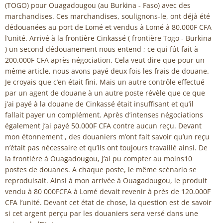
(TOGO) pour Ouagadougou (au Burkina - Faso) avec des
marchandises. Ces marchandises, soulignons-le, ont déjà été
dédouanées au port de Lomé et vendus à Lomé à 80.000F CFA
l’unité. Arrivé à la frontière Cinkassé ( frontière Togo - Burkina
) un second dédouanement nous entend ; ce qui fût fait à
200.000F CFA après négociation. Cela veut dire que pour un
même article, nous avons payé deux fois les frais de douane.
Je croyais que c’en était fini. Mais un autre contrôle effectué
par un agent de douane à un autre poste révèle que ce que
j’ai payé à la douane de Cinkassé était insuffisant et qu’il
fallait payer un complément. Après d’intenses négociations
également j’ai payé 50.000F CFA contre aucun reçu. Devant
mon étonnement , des douaniers m’ont fait savoir qu’un reçu
n’était pas nécessaire et qu’ils ont toujours travaillé ainsi. De
la frontière à Ouagadougou, j’ai pu compter au moins10
postes de douanes. A chaque poste, le même scénario se
reproduisait. Ainsi à mon arrivée à Ouagadougou, le produit
vendu à 80 000FCFA à Lomé devait revenir à près de 120.000F
CFA l’unité. Devant cet état de chose, la question est de savoir
si cet argent perçu par les douaniers sera versé dans une