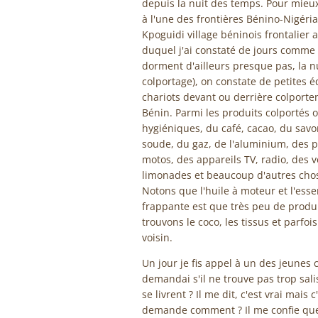
depuis la nuit des temps. Pour mieu
à l'une des frontières Bénino-Nigéria
Kpoguidi village béninois frontalier a
duquel j'ai constaté de jours comme 
dorment d'ailleurs presque pas, la nui
colportage), on constate de petites 
chariots devant ou derrière colporte
Bénin. Parmi les produits colportés o
hygiéniques, du café, cacao, du savon
soude, du gaz, de l'aluminium, des p
motos, des appareils TV, radio, des v
limonades et beaucoup d'autres chose
Notons que l'huile à moteur et l'ess
frappante est que très peu de produi
trouvons le coco, les tissus et parfoi
voisin.
Un jour je fis appel à un des jeunes 
demandai s'il ne trouve pas trop sali
se livrent ? Il me dit, c'est vrai mais 
demande comment ? Il me confie que