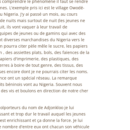
x comprendre le phénomène il faut se rendre
nes. L'exemple pris ici est le village Owodé-
u Nigeria. J'y ai passé un mois, au cours
de nuits mais surtout de nuit (les jeunes ne
t, ils vont vaquer à leur travail de
équipes de jeunes ou de gamins qui avec des
nt diverses marchandises du Nigeria vers le
n pourra citer pèle mêle le sucre, les papiers
 , des assiettes plats, bols, des faïences de la
apiers d'imprimerie, des plastiques, des
erres à boire de tout genre, des tissus, des
s encore dont je ne pourrais citer les noms.
ence ont un spécial réseau. La remarque
ts béninois vont au Nigeria. Souvent nous
s des vis et boulons en direction de notre cher
colporteurs du nom de Adjonkloo je lui
ssant et trop dur le travail auquel les jeunes
c'est enrichissant et ça donne la force. Je lui
 nombre d'entre eux ont chacun son véhicule