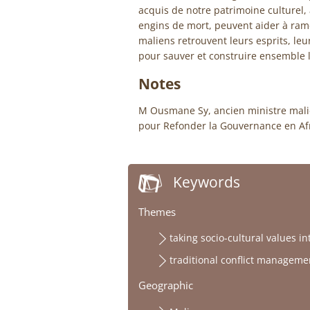
acquis de notre patrimoine culturel, 
engins de mort, peuvent aider à rame
maliens retrouvent leurs esprits, leur
pour sauver et construire ensemble la
Notes
M Ousmane Sy, ancien ministre malien
pour Refonder la Gouvernance en Af
Keywords
Themes
taking socio-cultural values i
traditional conflict managem
Geographic