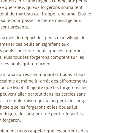
ils ont eu à dire aux dogons comme aux peuls
ie « querelle », qu’eux forgerons souhaitent
celui du marteau qui frappe l’enclume. D’où le
la salle pour passer le même message aux
 sont présents.
informés du départ des peuls d’un village, les
amener ces peuls en signifiant aux
s peuls sont leurs peuls que les forgerons
s. Puis tous les forgerons comptent sur les
r les peuls qui retournent.
outant aux autres communautés bouas et aux
accalmie et même à l’arrêt des affrontements
ion de Mopti. Il ajoute que les forgerons, les
 peuvent aller partout dans les cercles sans
our la simple raison qu’aucun peul, de sang
hose que les forgerons et les bouas lui
dogon, de sang pur, ne peut refuser les
n forgeron.
mplement nous rappeler que les porteurs des