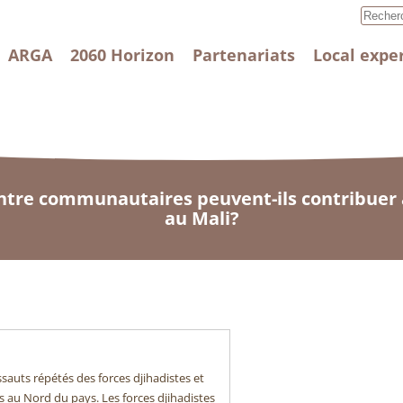
ARGA
2060 Horizon
Partenariats
Local expe
ntre communautaires peuvent-ils contribuer à
au Mali?
ssauts répétés des forces djihadistes et
 au Nord du pays. Les forces djihadistes