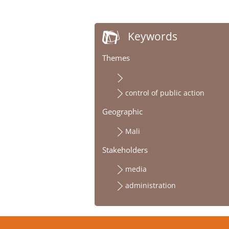
Keywords
Themes
control of public action
Geographic
Mali
Stakeholders
media
administration