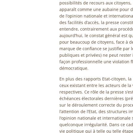
possibilités de recours aux citoyens
apparaît comme une aubaine pour déno
de l’opinion nationale et international
des facilités d’accès, la presse const
entendre, contrairement aux procédur
aujourd’hui, le constat général est 
pour beaucoup de citoyens, face à des
marque de confiance se justifie par l
publiques et privées) ne peut rester i
façon professionnelle une violation 
démocratique.
En plus des rapports Etat-citoyen, l
ceux existant entre les acteurs de la 
respectives. Ce rôle de la presse s’es
échéances électorales dernières (prési
sur le déroulement correcte du proce
l’attention de l’Etat, des structures 
l’opinion nationale et internationale 
quelconque irrégularité. Dans ce cadre
vie politique qui à telle ou telle éta