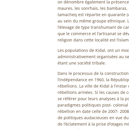
on dénombre également la présence 
maures, les sonrhais, les bambaras, e
tamacheq est répartie en quarante (4
au sein du même groupe ethnique. La
l’élevage de type transhumant de came
que le commerce et l’artisanat se dév
religion dans cette localité est l’islam
Les populations de Kidal, ont un mode
administrativement organisées au sei
étant une société tribale.
Dans le processus de la construction 
l’indépendance en 1960, la Républiqu
rébellions. La ville de Kidal à l’insta
rébellions armées. Si les causes de 
se référer pour leurs analyses à la po
paradigmes politiques post- colonial
rébellion en date celle de 2007- 2008
de politiques audacieuses en vue d
de l’éclatement à la prise d’otages m