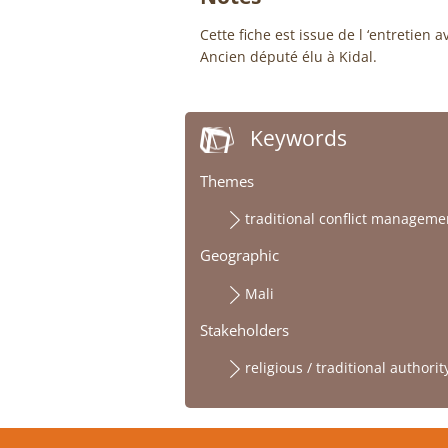
Cette fiche est issue de l ‘entretie
Ancien député élu à Kidal.
Keywords
Themes
traditional conflict managem
Geographic
Mali
Stakeholders
religious / traditional authorit