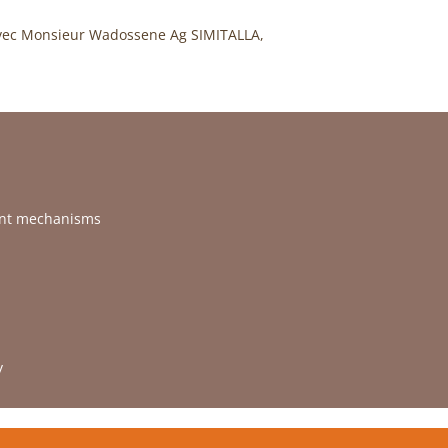
n avec Monsieur Wadossene Ag SIMITALLA,
ent mechanisms
y