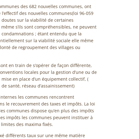
6 communes des 682 nouvelles communes, ont
 l’effectif des nouvelles communes(loi 96-059
doutes sur la viabilité de certaines
même s’ils sont compréhensibles, ne peuvent
 de condamnations ; étant entendu que la
tiellement sur la viabilité sociale elle même
olonté de regroupement des villages ou
 en train de s’opérer de façon différente,
conventions locales pour la gestion d’une ou de
 mise en place d’un équipement collectif, (
e de santé, réseau d’assainissement)
 internes les communes rencontrent
s le recouvrement des taxes et impôts. La loi
 des communes dispose qu’en plus des impôts
 des impôts les communes peuvent instituer à
s limites des maxima fixés.
xé différents taux sur une même matière