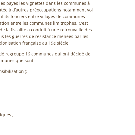
llés payés les vignettes dans les communes à
outée à d’autres préoccupations notamment vol
nflits fonciers entre villages de communes
ation entre les communes limitrophes. C’est
e la fiscalité a conduit à une retrouvaille des
s les guerres de résistance menées par les
lonisation française au 19e siècle.
ndé regroupe 16 communes qui ont décidé de
ommunes que sont:
sibilisation );
iques ;