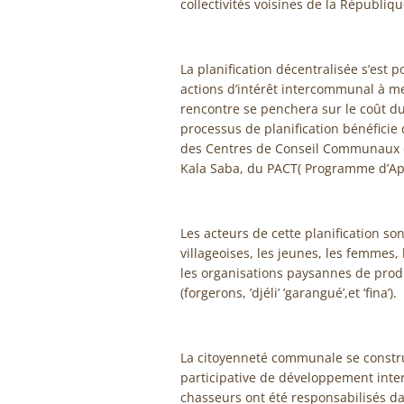
collectivités voisines de la Républiq
La planification décentralisée s’est po
actions d’intérêt intercommunal à me
rencontre se penchera sur le coût d
processus de planification bénéficie
des Centres de Conseil Communaux de
Kala Saba, du PACT( Programme d’Appu
Les acteurs de cette planification so
villageoises, les jeunes, les femmes,
les organisations paysannes de produ
(forgerons, ’djéli’ ’garangué’,et ’fina’).
La citoyenneté communale se constr
participative de développement int
chasseurs ont été responsabilisés da