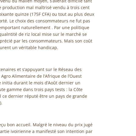
enu du malien moyen, s’avérait difficile tant
 de production mal maîtrisé vendu à trois cent
soixante quinze (175F CFA) ou tout au plus deux
porté. Le choix des consommateurs ne fut pas
l’emportant naturellement . Par une politique
ualntité de riz local mise sur le marché se
apprécié par les consommateurs. Mais son coût
furent un véritable handicap.
tenaires et s’appuyant sur le Réseau des
gro Alimentaire de l’Afrique de l’Ouest
 initia durant le mois d’Août dernier un
te gamme dans trois pays tests : la Côte
gal ce dernier réputé être un pays de grande
).
 reçu bon accueil. Malgré le niveau du prix jugé
artie ivoirienne a manifesté son intention par