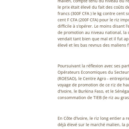
malien, compte tenu du niveau du rev
le prix était élevé du fait des coûts
francs (300F CFA ) le kg contre cent 
cent F CFA (200F CFA) pour le riz im
difficile à s’opérer. Le moins disant 
de promotion au niveau national, la q
vendait tant bien que mal et il fut 
élevé et les bas revnus des maliens 
Poursuivant la réflexion avec ses par
Opérateurs Economiques du Secteur A
(ROESAO), le Centre Agro - entreprise
voyage de promotion de ce riz de hau
d’Ivoire, le Burkina Faso, et le Séné
consommation de TIEB (le riz au gras
En Côte d’Ivoire, le riz long entier a
déjà élevé sur le marché malien, la p