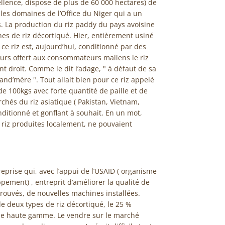
ellence, dispose de plus de 60 000 hectares) de
 les domaines de l’Office du Niger qui a un
s. La production du riz paddy du pays avoisine
es de riz décortiqué. Hier, entièrement usiné
, ce riz est, aujourd’hui, conditionné par des
ours offert aux consommateurs maliens le riz
nt droit. Comme le dit l’adage, " à défaut de sa
and’mère ". Tout allait bien pour ce riz appelé
e 100kgs avec forte quantité de paille et de
rchés du riz asiatique ( Pakistan, Vietnam,
nditionné et gonflant à souhait. En un mot,
de riz produites localement, ne pouvaient
eprise qui, avec l’appui de l’USAID ( organisme
ement) , entreprit d’améliorer la qualité de
 trouvés, de nouvelles machines installées.
e deux types de riz décortiqué, le 25 %
iz de haute gamme. Le vendre sur le marché