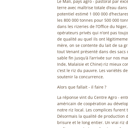
Le Mali, pays agro - pastoral par exc
terre avec maîtrise totale d’eau dans
potentiel estimé 1 000 000 d’hectare
les 800 000 tonnes pour 500 000 tonn
dans les rizeries de l’Office du Niger
opérateurs privés qui n’ont pas touj
de qualité au quel ils ont légitimeme
mère, on se contente du lait de sa gr
tout Venant présenté dans des sacs d
sable fin jusqu’à l’arrivée sur nos ma
Inde, Malaisie et Chine) riz mieux co
c’est le riz du pauvre. Les variétés 
soutenir la concurrence.
Alors que fallait - il faire ?
La réponse vint du Centre Agro - entr
américain de coopération au développ
notre riz local. Les complices furent
Désormais la qualité de production d
brisure et le long entier. Un vrai r