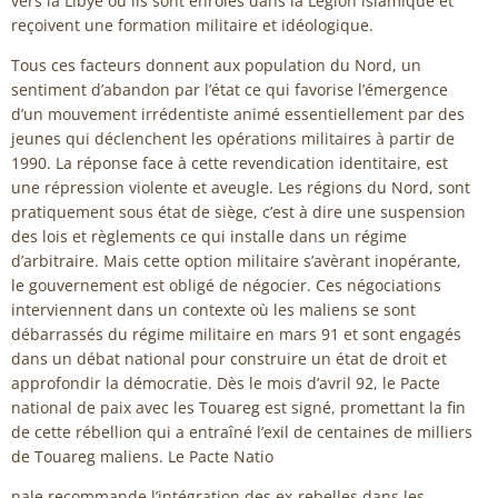
vers la Libye où ils sont enrôlés dans la Légion islamique et
reçoivent une formation militaire et idéologique.
Tous ces facteurs donnent aux population du Nord, un
sentiment d’abandon par l’état ce qui favorise l’émergence
d’un mouvement irrédentiste animé essentiellement par des
jeunes qui déclenchent les opérations militaires à partir de
1990. La réponse face à cette revendication identitaire, est
une répression violente et aveugle. Les régions du Nord, sont
pratiquement sous état de siège, c’est à dire une suspension
des lois et règlements ce qui installe dans un régime
d’arbitraire. Mais cette option militaire s’avèrant inopérante,
le gouvernement est obligé de négocier. Ces négociations
interviennent dans un contexte où les maliens se sont
débarrassés du régime militaire en mars 91 et sont engagés
dans un débat national pour construire un état de droit et
approfondir la démocratie. Dès le mois d’avril 92, le Pacte
national de paix avec les Touareg est signé, promettant la fin
de cette rébellion qui a entraîné l’exil de centaines de milliers
de Touareg maliens. Le Pacte Natio
nale recommande l’intégration des ex-rebelles dans les