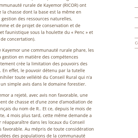
communauté rurale de Kayemor (RICOR) ont
 de la chasse dont la base est la même en
 gestion des ressources naturelles,
me et de projet de conservation et de
et faunistique sous la houlette du « Penc » et
 de concertation).
C
 de Kayemor une communauté rurale phare, les
 la gestion en matière des compétences
stement crée la limitation des pouvoirs des
En effet, le pouvoir détenu par la tutelle
nihiler toute velléité du Conseil Rural qui n’a
e un simple avis dans le domaine forestier.
emor a rejeté, avec avis non favorable, une
ent de chasse et d’une zone d’amodiation de
ançais du nom de R.. Et ce, depuis le mois de
ente, 4 mois plus tard, cette même demande a
 réapparaître dans les locaux du Conseil
is favorable. Au mépris de toute considération
ndées des populations de la communauté