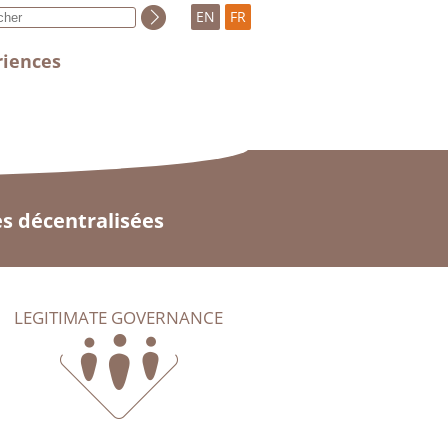
EN
FR
riences
es décentralisées
LEGITIMATE GOVERNANCE