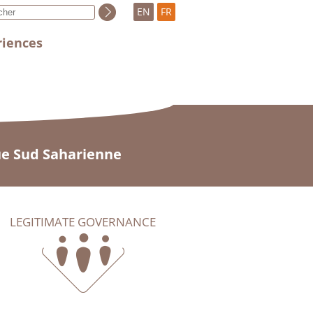
EN
FR
riences
que Sud Saharienne
LEGITIMATE GOVERNANCE