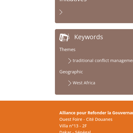
Keywords
Themes
traditional conflict managem
Geographic
West Africa
Alliance pour Refonder la Gouverna
Ouest Foire - Cité Douanes
Villa n°13 - 2F
Dakar - Sénégal