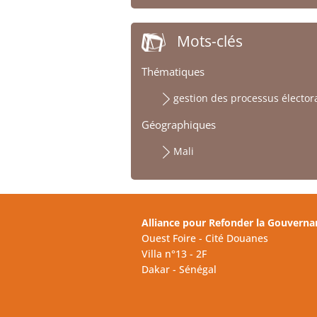
Mots-clés
Thématiques
gestion des processus élector
Géographiques
Mali
Alliance pour Refonder la Gouverna
Ouest Foire - Cité Douanes
Villa n°13 - 2F
Dakar - Sénégal