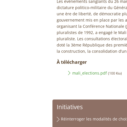
Les événements sanglants du 26 mars
dictature politico-militaire du Géné
une ère de liberté, de démocratie plur
gouvernement mis en place par les au
organisant la Conférence Nationale (J
pluralistes de 1992, a engagé le Mal
pluraliste. Les consultations électora
doté la 3ème République des premièr
la construction, la consolidation d’
À télécharger
mali_elections.pdf
(100 Kio)
Initiatives
Réinterroger les modalités de choix