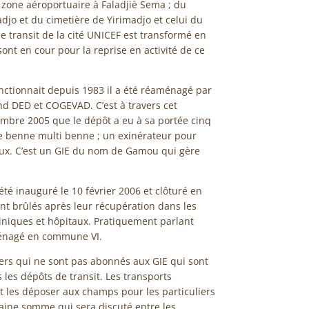
a zone aéroportuaire à Faladjiè Sema ; du
jo et du cimetière de Yirimadjo et celui du
 transit de la cité UNICEF est transformé en
sont en cour pour la reprise en activité de ce
nctionnait depuis 1983 il a été réaménagé par
d DED et COGEVAD. C’est à travers cet
mbre 2005 que le dépôt a eu à sa portée cinq
e benne multi benne ; un exinérateur pour
ux. C’est un GIE du nom de Gamou qui gère
té inauguré le 10 février 2006 et clôturé en
nt brûlés après leur récupération dans les
iniques et hôpitaux. Pratiquement parlant
aménagé en commune VI.
liers qui ne sont pas abonnés aux GIE qui sont
les dépôts de transit. Les transports
t les déposer aux champs pour les particuliers
ine somme qui sera discuté entre les