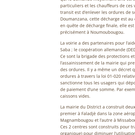
particuliers et les chauffeurs de ces
transit est d’enlever les ordures de 
Doumanzana, cette décharge est au cen
en quête de décharge finale, elle est
précisément à Noumoubougou.
La voirie a des partenaires pour l’aid
Saba ; le coopération allemande (DED
Ce sont la brigade des protections et
l’assainissement de la mairie qui pr
des ordures. Il y a même un décret q
ordures à travers la loi 01-020 relati
sanctionne tous les usagers qui dép
de paiement d’une somme. Par exempl
caissons vides.
La mairie du District a construit deu
premier à Faladjè dans la zone aérop
Magnambougou et l’autre à Missabou
Ces 2 centres sont construits pour t
organique) pour diminuer l’utilisat