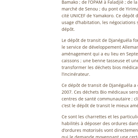
Bamako ; de l’OPAM à Faladjiè ; de l
marché de Senou ; du pont de Yirimad
cité UNICEF de Yamakoro. Ce dépôt de
usage d’habitation, les négociations 
dépôt.
Le dépôt de transit de Djanéguéla fo
le service de développement Alleman
aménagement qui a eu lieu en Septe
caissons ; une benne tasseuse et un
transformer les déchets bios médica
l’incinérateur.
Ce dépôt de transit de Djanéguéla a é
2007. Ces déchets Bio médicaux sero
centres de santé communautaire ; cl
c’est le dépôt de transit le mieux 
Ce sont les charrettes et les particu
habilités à déposer des ordures dans 
d’ordures motorisés vont directemen
qui le demande moyennant une certa