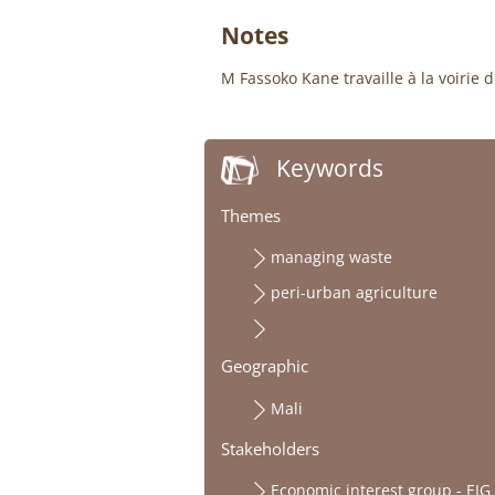
Notes
M Fassoko Kane travaille à la voirie d
Keywords
Themes
managing waste
peri-urban agriculture
Geographic
Mali
Stakeholders
Economic interest group - EIG