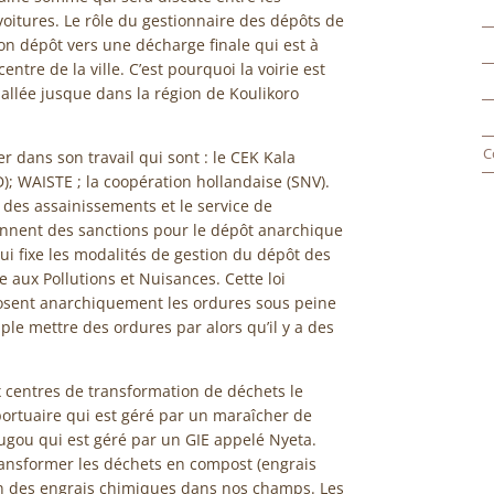
 voitures. Le rôle du gestionnaire des dépôts de
son dépôt vers une décharge finale qui est à
tre de la ville. C’est pourquoi la voirie est
 allée jusque dans la région de Koulikoro
C
er dans son travail qui sont : le CEK Kala
); WAISTE ; la coopération hollandaise (SNV).
 des assainissements et le service de
ennent des sanctions pour le dépôt anarchique
ui fixe les modalités de gestion du dépôt des
ve aux Pollutions et Nuisances. Cette loi
osent anarchiquement les ordures sous peine
e mettre des ordures par alors qu’il y a des
x centres de transformation de déchets le
ortuaire qui est géré par un maraîcher de
gou qui est géré par un GIE appelé Nyeta.
ransformer les déchets en compost (engrais
ion des engrais chimiques dans nos champs. Les