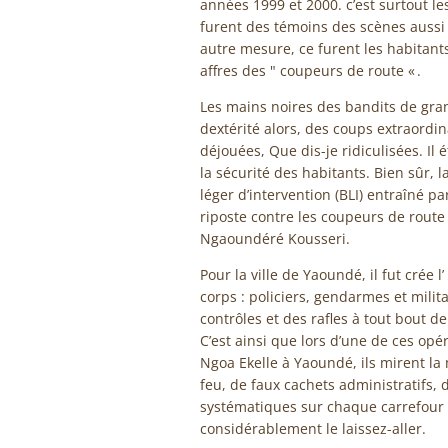
années 1999 et 2000. c’est surtout l
furent des témoins des scènes aussi 
autre mesure, ce furent les habitan
affres des " coupeurs de route « .
Les mains noires des bandits de gr
dextérité alors, des coups extraordin
déjouées, Que dis-je ridiculisées. Il
la sécurité des habitants. Bien sûr, l
léger d’intervention (BLI) entraîné par
riposte contre les coupeurs de route q
Ngaoundéré Kousseri.
Pour la ville de Yaoundé, il fut crée l
corps : policiers, gendarmes et milita
contrôles et des rafles à tout bout 
C’est ainsi que lors d’une de ces opé
Ngoa Ekelle à Yaoundé, ils mirent la
feu, de faux cachets administratifs
systématiques sur chaque carrefour 
considérablement le laissez-aller.