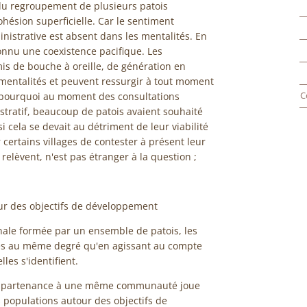
u regroupement de plusieurs patois
ésion superficielle. Car le sentiment
istrative est absent dans les mentalités. En
connu une coexistence pacifique. Les
mis de bouche à oreille, de génération en
 mentalités et peuvent ressurgir à tout moment
C
 pourquoi au moment des consultations
stratif, beaucoup de patois avaient souhaité
cela se devait au détriment de leur viabilité
 certains villages de contester à présent leur
elèvent, n'est pas étranger à la question ;
tour des objectifs de développement
ale formée par un ensemble de patois, les
es au même degré qu'en agissant au compte
es s'identifient.
'appartenance à une même communauté joue
 populations autour des objectifs de