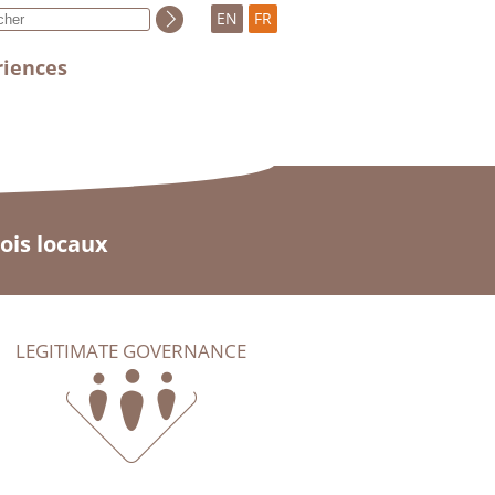
EN
FR
riences
ois locaux
LEGITIMATE GOVERNANCE