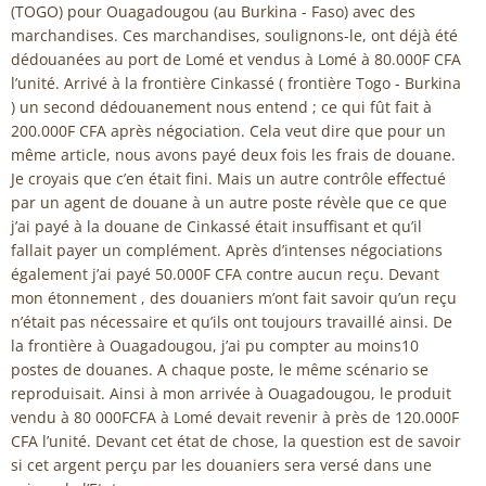
(TOGO) pour Ouagadougou (au Burkina - Faso) avec des
marchandises. Ces marchandises, soulignons-le, ont déjà été
dédouanées au port de Lomé et vendus à Lomé à 80.000F CFA
l’unité. Arrivé à la frontière Cinkassé ( frontière Togo - Burkina
) un second dédouanement nous entend ; ce qui fût fait à
200.000F CFA après négociation. Cela veut dire que pour un
même article, nous avons payé deux fois les frais de douane.
Je croyais que c’en était fini. Mais un autre contrôle effectué
par un agent de douane à un autre poste révèle que ce que
j’ai payé à la douane de Cinkassé était insuffisant et qu’il
fallait payer un complément. Après d’intenses négociations
également j’ai payé 50.000F CFA contre aucun reçu. Devant
mon étonnement , des douaniers m’ont fait savoir qu’un reçu
n’était pas nécessaire et qu’ils ont toujours travaillé ainsi. De
la frontière à Ouagadougou, j’ai pu compter au moins10
postes de douanes. A chaque poste, le même scénario se
reproduisait. Ainsi à mon arrivée à Ouagadougou, le produit
vendu à 80 000FCFA à Lomé devait revenir à près de 120.000F
CFA l’unité. Devant cet état de chose, la question est de savoir
si cet argent perçu par les douaniers sera versé dans une