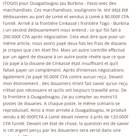
(TOGO) pour Ouagadougou (au Burkina - Faso) avec des
marchandises. Ces marchandises, soulignons-le, ont déjà été
dédouanées au port de Lomé et vendus à Lomé à 80.000F CFA
l’unité. Arrivé à la frontière Cinkassé ( frontière Togo - Burkina
) un second dédouanement nous entend ; ce qui fût fait à
200.000F CFA après négociation. Cela veut dire que pour un
même article, nous avons payé deux fois les frais de douane.
Je croyais que c’en était fini. Mais un autre contrôle effectué
par un agent de douane à un autre poste révèle que ce que
j’ai payé à la douane de Cinkassé était insuffisant et qu’il
fallait payer un complément. Après d’intenses négociations
également j’ai payé 50.000F CFA contre aucun reçu. Devant
mon étonnement , des douaniers m’ont fait savoir qu’un reçu
n’était pas nécessaire et qu’ils ont toujours travaillé ainsi. De
la frontière à Ouagadougou, j’ai pu compter au moins10
postes de douanes. A chaque poste, le même scénario se
reproduisait. Ainsi à mon arrivée à Ouagadougou, le produit
vendu à 80 000FCFA à Lomé devait revenir à près de 120.000F
CFA l’unité. Devant cet état de chose, la question est de savoir
si cet argent perçu par les douaniers sera versé dans une