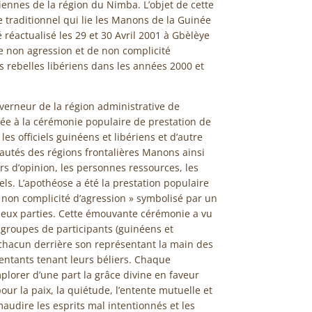
iennes de la région du Nimba. L’objet de cette
e traditionnel qui lie les Manons de la Guinée
 réactualisé les 29 et 30 Avril 2001 à Gbèlèye
de non agression et de non complicité
s rebelles libériens dans les années 2000 et
verneur de la région administrative de
rée à la cérémonie populaire de prestation de
es officiels guinéens et libériens et d’autre
utés des régions frontalières Manons ainsi
ers d’opinion, les personnes ressources, les
els. L’apothéose a été la prestation populaire
 non complicité d’agression » symbolisé par un
 deux parties. Cette émouvante cérémonie a vu
 groupes de participants (guinéens et
 chacun derrière son représentant la main des
sentants tenant leurs béliers. Chaque
plorer d’une part la grâce divine en faveur
our la paix, la quiétude, l’entente mutuelle et
 maudire les esprits mal intentionnés et les