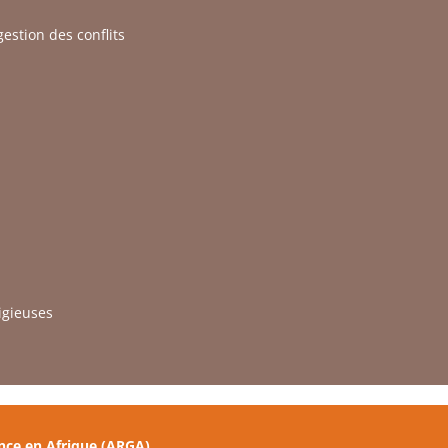
estion des conflits
ligieuses
nce en Afrique (ARGA)