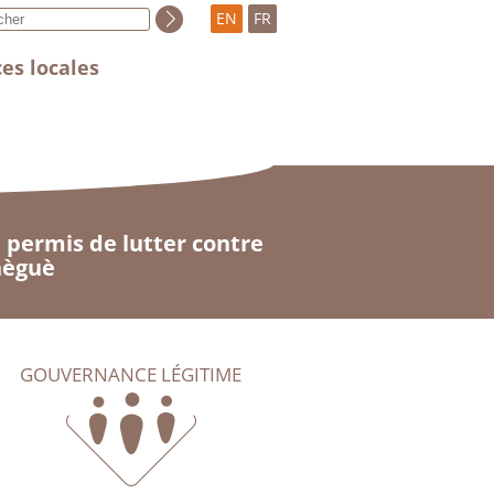
EN
FR
es locales
 permis de lutter contre
nèguè
GOUVERNANCE LÉGITIME