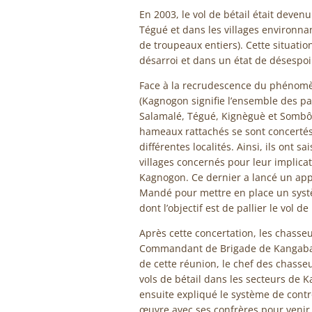
En 2003, le vol de bétail était deve
Tégué et dans les villages environna
de troupeaux entiers). Cette situatio
désarroi et dans un état de désespoir
Face à la recrudescence du phénomèn
(Kagnogon signifie l’ensemble des pa
Salamalé, Tégué, Kignèguè et Sombô
hameaux rattachés se sont concertés 
différentes localités. Ainsi, ils ont 
villages concernés pour leur implicat
Kagnogon. Ce dernier a lancé un app
Mandé pour mettre en place un systèm
dont l’objectif est de pallier le vol de 
Après cette concertation, les chass
Commandant de Brigade de Kangaba e
de cette réunion, le chef des chasseur
vols de bétail dans les secteurs de K
ensuite expliqué le système de contrô
œuvre avec ses confrères pour venir