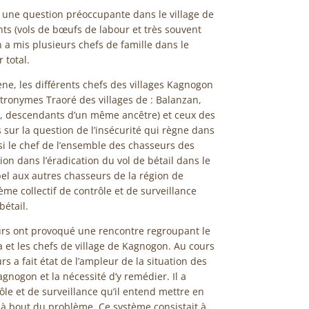
nu une question préoccupante dans le village de
nts (vols de bœufs de labour et très souvent
n a mis plusieurs chefs de famille dans le
 total.
e, les différents chefs des villages Kagnogon
tronymes Traoré des villages de : Balanzan,
, descendants d’un même ancêtre) et ceux des
sur la question de l’insécurité qui règne dans
saisi le chef de l’ensemble des chasseurs des
ion dans l’éradication du vol de bétail dans le
el aux autres chasseurs de la région de
e collectif de contrôle et de surveillance
bétail.
eurs ont provoqué une rencontre regroupant le
t les chefs de village de Kagnogon. Au cours
s a fait état de l’ampleur de la situation des
agnogon et la nécessité d’y remédier. Il a
le et de surveillance qu’il entend mettre en
 à bout du problème. Ce système consistait à