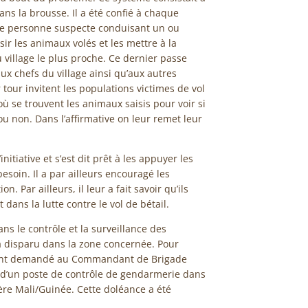
ans la brousse. Il a été confié à chaque
ute personne suspecte conduisant un ou
ir les animaux volés et les mettre à la
 village le plus proche. Ce dernier passe
aux chefs du village ainsi qu’aux autres
 tour invitent les populations victimes de vol
où se trouvent les animaux saisis pour voir si
u non. Dans l’affirmative on leur remet leur
tiative et s’est dit prêt à les appuyer les
soin. Il a par ailleurs encouragé les
. Par ailleurs, il leur a fait savoir qu’ils
dans la lutte contre le vol de bétail.
ns le contrôle et la surveillance des
l a disparu dans la zone concernée. Pour
s ont demandé au Commandant de Brigade
on d’un poste de contrôle de gendarmerie dans
tière Mali/Guinée. Cette doléance a été