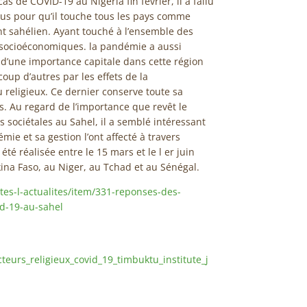
s de COVID-19 au Nigéria fin février, il a fallu
us pour qu’il touche tous les pays comme
 sahélien. Ayant touché à l’ensemble des
s socioéconomiques. la pandémie a aussi
 d’une importance capitale dans cette région
up d’autres par les effets de la
u religieux. Ce dernier conserve toute sa
s. Au regard de l’importance que revêt le
sociétales au Sahel, il a semblé intéressant
mie et sa gestion l’ont affecté à travers
té réalisée entre le 15 mars et le l er juin
ina Faso, au Niger, au Tchad et au Sénégal.
tes-l-actualites/item/331-reponses-des-
id-19-au-sahel
teurs_religieux_covid_19_timbuktu_institute_j