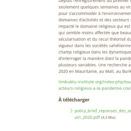
Depuis l’enregistrement du premier ca
seulement quelques semaines au vir
pour s’accommoder à l’environnement
domaines d’activités et des secteur
impacté le domaine religieux qui est
qui semble moins affectée que beauco
sécularisation et du recul théorisé d
vigueur dans les sociétés sahélienne
champ religieux dans les dynamiques 
d’interroger la manière dont la pandé
plusieurs variables. Une recherche a é
2020 en Mauritanie, au Mali, au Burk
timbuktu-institute.org/index.php/tou
acteurs-religieux-a-la-pandemie-cov
À télécharger
policy_brief_reponses_des_ac
uin_2020.pdf
(4,3 Mio)