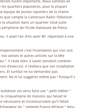
atériels furent importants. Nous sommes en
 les quartiers populaires, pour la plupart
e équipe de jeunes reporters de la chaîne
es que compte la Cameroun Radio Télévision
 la situation dans un quartier situé juste
a périphérie de l'Ecole Nationale de Police.
s- il avait l'air d'en avoir 80 -répondait à une
moyennement c'est l'inondation qui s'en suit.
os valises et autres articles sur la tête
au ". Il reste donc à savoir pendant combien
nre d'exercice. Il révélera que son installation
ans. Et surtout ne lui demandez pas
nt. Ne le lui suggérez même pas ! Puisqu'il s
bulldozer est venu faire son " petit métier "
a cinquantaine de maisons qui faisait le
ice nécessaire et incontournable qu'il fallait
x échangeur du " sommet France-Afrique " tenu