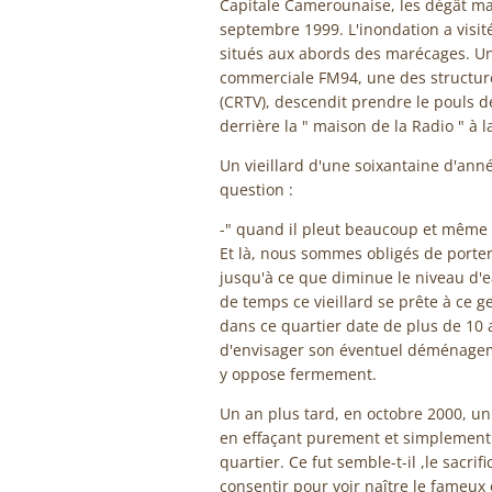
Capitale Camerounaise, les dégât m
septembre 1999. L'inondation a visité
situés aux abords des marécages. Un
commerciale FM94, une des structur
(CRTV), descendit prendre le pouls de
derrière la " maison de la Radio " à l
Un vieillard d'une soixantaine d'année
question :
-" quand il pleut beaucoup et même 
Et là, nous sommes obligés de porter n
jusqu'à ce que diminue le niveau d'e
de temps ce vieillard se prête à ce ge
dans ce quartier date de plus de 10 
d'envisager son éventuel déménageme
y oppose fermement.
Un an plus tard, en octobre 2000, un 
en effaçant purement et simplement l
quartier. Ce fut semble-t-il ,le sacrif
consentir pour voir naître le fameu