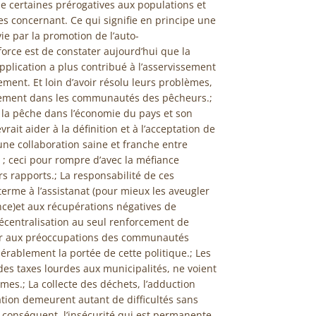
de certaines prérogatives aux populations et
les concernant. Ce qui signifie en principe une
ie par la promotion de l’auto-
ce est de constater aujourd’hui que la
pplication a plus contribué à l’asservissement
ment. Et loin d’avoir résolu leurs problèmes,
èrement dans les communautés des pêcheurs.;
 la pêche dans l’économie du pays et son
ait aider à la définition et à l’acceptation de
’une collaboration saine et franche entre
; ceci pour rompre d’avec la méfiance
s rapports.; La responsabilité de ces
me à l’assistanat (pour mieux les aveugler
ce)et aux récupérations négatives de
 décentralisation au seul renforcement de
ier aux préoccupations des communautés
rablement la portée de cette politique.; Les
es taxes lourdes aux municipalités, ne voient
èmes.; La collecte des déchets, l’adduction
cation demeurent autant de difficultés sans
conséquent, l’insécurité qui est permanente,