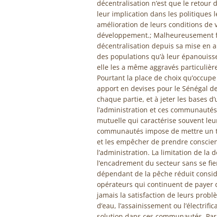
décentralisation n’est que le retour 
leur implication dans les politiques 
amélioration de leurs conditions de v
développement.; Malheureusement for
décentralisation depuis sa mise en a
des populations qu’à leur épanouisse
elle les a même aggravés particuli
Pourtant la place de choix qu’occupe
apport en devises pour le Sénégal devr
chaque partie, et à jeter les bases d
l’administration et ces communautés 
mutuelle qui caractérise souvent leur
communautés impose de mettre un ter
et les empêcher de prendre conscien
l’administration. La limitation de la
l’encadrement du secteur sans se f
dépendant de la pêche réduit considé
opérateurs qui continuent de payer d
jamais la satisfaction de leurs probl
d’eau, l’assainissement ou l’électrifi
solution dans ces communautés. Par 