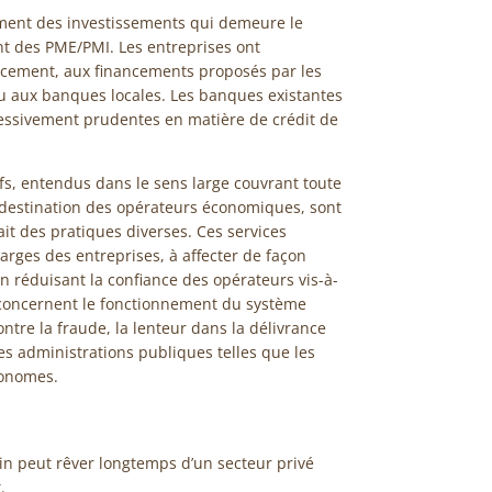
ement des investissements qui demeure le
t des PME/PMI. Les entreprises ont
ancement, aux financements proposés par les
 aux banques locales. Les banques existantes
essivement prudentes en matière de crédit de
tifs, entendus dans le sens large couvrant toute
t à destination des opérateurs économiques, sont
ait des pratiques diverses. Ces services
arges des entreprises, à affecter de façon
 en réduisant la confiance des opérateurs vis-à-
s concernent le fonctionnement du système
contre la fraude, la lenteur dans la délivrance
des administrations publiques telles que les
tonomes.
nin peut rêver longtemps d’un secteur privé
.