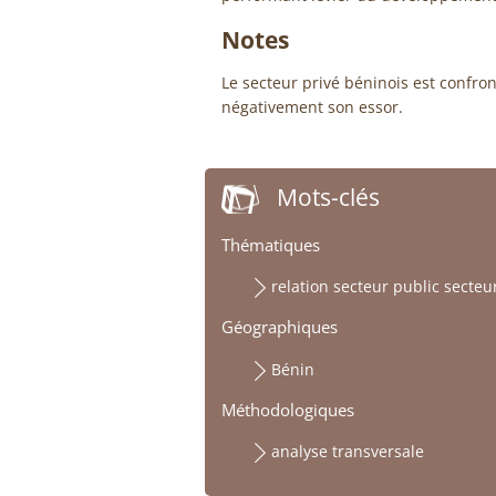
Notes
Le secteur privé béninois est confro
négativement son essor.
Mots-clés
Thématiques
relation secteur public secteu
Géographiques
Bénin
Méthodologiques
analyse transversale