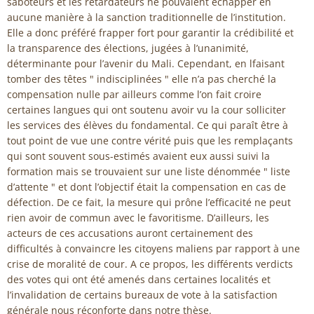
saboteurs et les retardateurs ne pouvaient échapper en
aucune manière à la sanction traditionnelle de l’institution.
Elle a donc préféré frapper fort pour garantir la crédibilité et
la transparence des élections, jugées à l’unanimité,
déterminante pour l’avenir du Mali. Cependant, en lfaisant
tomber des têtes " indisciplinées " elle n’a pas cherché la
compensation nulle par ailleurs comme l’on fait croire
certaines langues qui ont soutenu avoir vu la cour solliciter
les services des élèves du fondamental. Ce qui paraît être à
tout point de vue une contre vérité puis que les remplaçants
qui sont souvent sous-estimés avaient eux aussi suivi la
formation mais se trouvaient sur une liste dénommée " liste
d’attente " et dont l’objectif était la compensation en cas de
défection. De ce fait, la mesure qui prône l’efficacité ne peut
rien avoir de commun avec le favoritisme. D’ailleurs, les
acteurs de ces accusations auront certainement des
difficultés à convaincre les citoyens maliens par rapport à une
crise de moralité de cour. A ce propos, les différents verdicts
des votes qui ont été amenés dans certaines localités et
l’invalidation de certains bureaux de vote à la satisfaction
générale nous réconforte dans notre thèse.