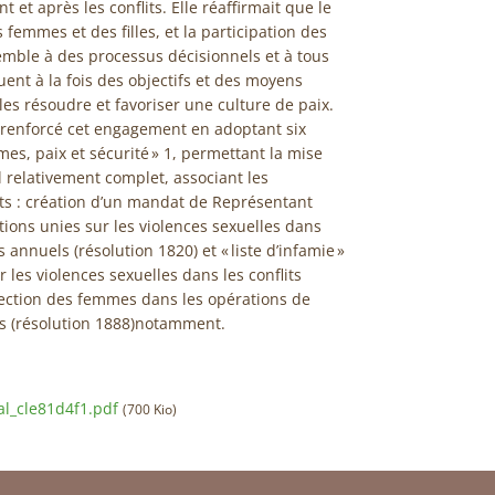
et après les conflits. Elle réaffirmait que le
emmes et des filles, et la participation des
emble à des processus décisionnels et à tous
uent à la fois des objectifs et des moyens
 les résoudre et favoriser une culture de paix.
t renforcé cet engagement en adoptant six
mes, paix et sécurité » 1, permettant la mise
el relativement complet, associant les
ts : création d’un mandat de Représentant
tions unies sur les violences sexuelles dans
s annuels (résolution 1820) et « liste d’infamie »
 les violences sexuelles dans les conflits
otection des femmes dans les opérations de
es (résolution 1888)notamment.
al_cle81d4f1.pdf
(700 Kio)