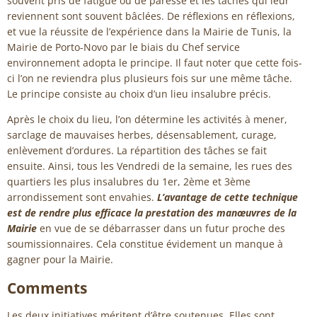
souvent pris de fatigue ou de paresse et les tâches qui leur
reviennent sont souvent bâclées. De réflexions en réflexions,
et vue la réussite de l’expérience dans la Mairie de Tunis, la
Mairie de Porto-Novo par le biais du Chef service
environnement adopta le principe. Il faut noter que cette fois-
ci l’on ne reviendra plus plusieurs fois sur une même tâche.
Le principe consiste au choix d’un lieu insalubre précis.
Après le choix du lieu, l’on détermine les activités à mener,
sarclage de mauvaises herbes, désensablement, curage,
enlèvement d’ordures. La répartition des tâches se fait
ensuite. Ainsi, tous les Vendredi de la semaine, les rues des
quartiers les plus insalubres du 1er, 2ème et 3ème
arrondissement sont envahies.
L’avantage de cette technique
est de rendre plus efficace la prestation des manœuvres de la
Mairie
en vue de se débarrasser dans un futur proche des
soumissionnaires. Cela constitue évidement un manque à
gagner pour la Mairie.
Comments
Les deux initiatives méritent d’être soutenues. Elles sont