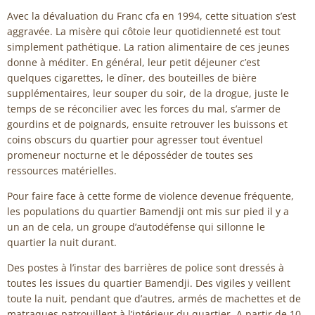
Avec la dévaluation du Franc cfa en 1994, cette situation s’est
aggravée. La misère qui côtoie leur quotidienneté est tout
simplement pathétique. La ration alimentaire de ces jeunes
donne à méditer. En général, leur petit déjeuner c’est
quelques cigarettes, le dîner, des bouteilles de bière
supplémentaires, leur souper du soir, de la drogue, juste le
temps de se réconcilier avec les forces du mal, s’armer de
gourdins et de poignards, ensuite retrouver les buissons et
coins obscurs du quartier pour agresser tout éventuel
promeneur nocturne et le déposséder de toutes ses
ressources matérielles.
Pour faire face à cette forme de violence devenue fréquente,
les populations du quartier Bamendji ont mis sur pied il y a
un an de cela, un groupe d’autodéfense qui sillonne le
quartier la nuit durant.
Des postes à l’instar des barrières de police sont dressés à
toutes les issues du quartier Bamendji. Des vigiles y veillent
toute la nuit, pendant que d’autres, armés de machettes et de
matraques patrouillent à l’intérieur du quartier. A partir de 10