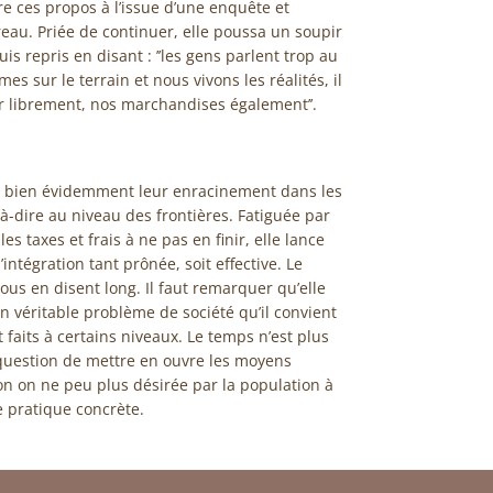
dre ces propos à l’issue d’une enquête et
reau. Priée de continuer, elle poussa un soupir
is repris en disant : ’’les gens parlent trop au
mes sur le terrain et nous vivons les réalités, il
er librement, nos marchandises également’’.
t bien évidemment leur enracinement dans les
st-à-dire au niveau des frontières. Fatiguée par
es taxes et frais à ne pas en finir, elle lance
’intégration tant prônée, soit effective. Le
nous en disent long. Il faut remarquer qu’elle
 un véritable problème de société qu’il convient
faits à certains niveaux. Le temps n’est plus
 question de mettre en ouvre les moyens
on on ne peu plus désirée par la population à
e pratique concrète.