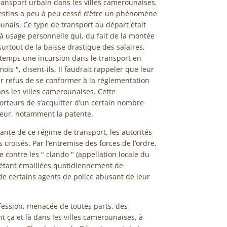
transport urbain dans les villes camerounaises,
estins a peu à peu cessé d’être un phénomène
nais. Ce type de transport au départ était
 à usage personnelle qui, du fait de la montée
urtout de la baisse drastique des salaires,
 temps une incursion dans le transport en
is ", disent-ils. Il faudrait rappeler que leur
ur refus de se conformer à la réglementation
s les villes camerounaises. Cette
teurs de s’acquitter d’un certain nombre
ecteur, notamment la patente.
nte de ce régime de transport, les autorités
 croisés. Par l’entremise des forces de l’ordre,
 contre les " clando " (appellation locale du
és étant émaillées quotidiennement de
 de certains agents de police abusant de leur
ofession, menacée de toutes parts, des
ça et là dans les villes camerounaises, à