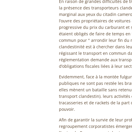
En raison de grandes difficultés de 
la présence des transporteurs cland
marginal aux yeux du citadin camerou
l’ouvre des propriétaires de voitures
progressive du prix du carburant et s
étaient obligés de faire de temps en
commun pour " arrondir leur fin du mo
clandestinité est à chercher dans le
régissant le transport en commun dan
réglementation demande aux transpor
d’obligations fiscales liées à leur s
Evidemment, face à la montée fulgura
publiques ne sont pas restée les bras
elles mènent un bataille sans retenue
transport clandestin). leurs activit
tracasseries et de rackets de la part
pouvoir.
Afin de garantir la survie de leur pr
regroupement corporatistes émergent 