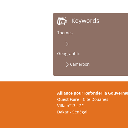
Keywords
Themes
Geographic
Cameroon
Alliance pour Refonder la Gouverna
Ouest Foire - Cité Douanes
Villa n°13 - 2F
Dakar - Sénégal