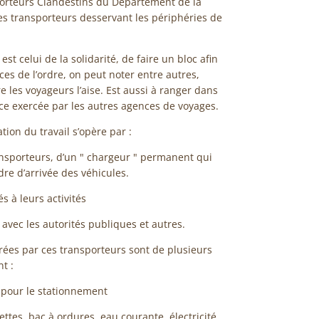
orteurs Clandestins du Département de la
des transporteurs desservant les périphéries de
est celui de la solidarité, de faire un bloc afin
ces de l’ordre, on peut noter entre autres,
re les voyageurs l’aise. Est aussi à ranger dans
nce exercée par les autres agences de voyages.
tion du travail s’opère par :
ransporteurs, d’un " chargeur " permanent qui
dre d’arrivée des véhicules.
s à leurs activités
 avec les autorités publiques et autres.
rées par ces transporteurs sont de plusieurs
t :
pour le stationnement
lettes, bac à ordures, eau courante, électricité