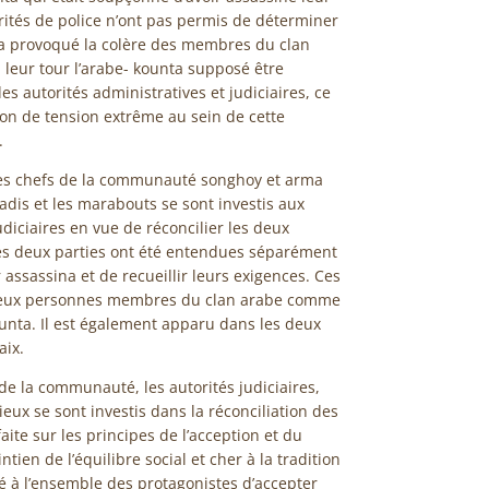
orités de police n’ont pas permis de déterminer
i a provoqué la colère des membres du clan
 leur tour l’arabe- kounta supposé être
es autorités administratives et judiciaires, ce
ion de tension extrême au sein de cette
.
, les chefs de la communauté songhoy et arma
cadis et les marabouts se sont investis aux
diciaires en vue de réconcilier les deux
 les deux parties ont été entendues séparément
 assassina et de recueillir leurs exigences. Ces
r deux personnes membres du clan arabe comme
unta. Il est également apparu dans les deux
aix.
 de la communauté, les autorités judiciaires,
eux se sont investis dans la réconciliation des
aite sur les principes de l’acception et du
en de l’équilibre social et cher à la tradition
é à l’ensemble des protagonistes d’accepter