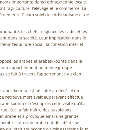
moins importante dans l’ethnographie locale.
ont l’agriculture, l’élevage et le commerce. La
é demeure l’islam suivi du christianisme et de
munauté, les chefs religieux, les cadis et les
ant dans la société. Leur implication dans le
nir l’équilibre social, la cohésion inter et
opposé les arabes et arabes-kounta dans la
kounta appartiennent au meme groupe
ux se fait à travers l’appartenance au clan
 arabes-kounta est né suite au décès d’un
be retrouvé mort avait auparavant effectué
be-kounta et c’est après cette visite qu’il a
rue. Ceci a fait naître des suspicions
an arabe et a provoqué ainsi une grande
 membres du clan arabe ont décidé de se
nta qui était soupçonné d’avoir assassiné leur