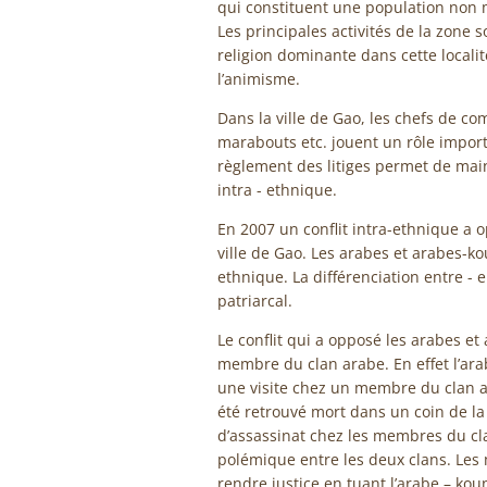
qui constituent une population non 
Les principales activités de la zone s
religion dominante dans cette localit
l’animisme.
Dans la ville de Gao, les chefs de com
marabouts etc. jouent un rôle import
règlement des litiges permet de mainte
intra - ethnique.
En 2007 un conflit intra-ethnique a 
ville de Gao. Les arabes et arabes-
ethnique. La différenciation entre - e
patriarcal.
Le conflit qui a opposé les arabes et
membre du clan arabe. En effet l’ara
une visite chez un membre du clan ara
été retrouvé mort dans un coin de la 
d’assassinat chez les membres du cl
polémique entre les deux clans. Les
rendre justice en tuant l’arabe – kou