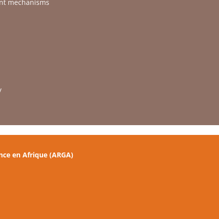
ent mechanisms
y
nce en Afrique (ARGA)