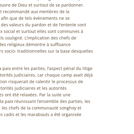
’œuvre de Dieu et surtout de se pardonner.
ent recommandé aux membres de la
fin que de tels évènements ne se
n des valeurs du pardon et de l’entente sont
x social et surtout elles sont communes à
s souligné. L’implication des chefs de
es religieux démontre à suffisance
s socio- traditionnelles sur la base desquelles
 paix entre les parties, l’aspect pénal du litige
torités judiciaires, car chaque camp avait déjà
n risquerait de ralentir le processus de
rités judiciaires et les autorités
es ont été relaxées. Par la suite une
la paix réunissant l’ensemble des parties, les
es, les chefs de la communauté songhoy et
les cadis et les marabouts a été organisée