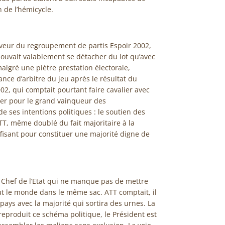
 de l’hémicycle.
 faveur du regroupement de partis Espoir 2002,
 pouvait valablement se détacher du lot qu’avec
algré une piètre prestation électorale,
nce d’arbitre du jeu après le résultat du
002, qui comptait pourtant faire cavalier avec
oter pour le grand vainqueur des
de ses intentions politiques : le soutien des
TT, même doublé du fait majoritaire à la
ffisant pour constituer une majorité digne de
un Chef de l’Etat qui ne manque pas de mettre
ut le monde dans le même sac. ATT comptait, il
 pays avec la majorité qui sortira des urnes. La
reproduit ce schéma politique, le Président est