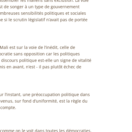
ssembler les maliens sans exclusion. La voie
’est de songer à un type de gouvernement
mbreuses sensibilités politiques et sociales
si le scrutin législatif n’avait pas de portée
ali est sur la voie de l’inédit, celle de
ratie sans opposition car les politiques
discours politique est-elle un signe de vitalité
s en avant, n’est - il pas plutôt échec de
r l’instant, une préoccupation politique dans
venus, sur fond d’uniformité, est la règle du
 compte.
 comme on le voit dans toutes les démocraties,