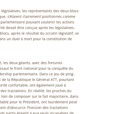
 législatives, les représentants des deux blocs
ique, s’étaient clairement positionnés comme
 parlementaire pouvant soutenir les actions
té devait être conçue après les législatives.
locs, après le résultat du scrutin législatif, se
dans un duel à mort pour la constitution de
, les deux géants, avec des fortunes
assaut le front national pour la conquête du
dership parlementaire. Dans ce jeu de ping-
t de la République le Général ATT, pourtant
orité confortable, ont également joué à
des tractations. En réalité, les proches du
loin de composer sur le fait majoritaire, dans
stable pour le Président, ont lourdement pesé
ein d’obscurcir l’horizon des tractations
nds partis étaient à eux seuls incapables de