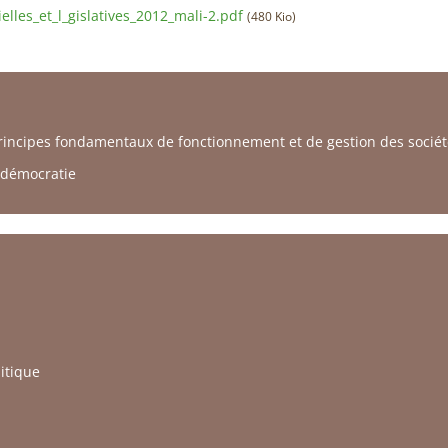
elles_et_l_gislatives_2012_mali-2.pdf
(480 Kio)
incipes fondamentaux de fonctionnement et de gestion des sociétés
 démocratie
litique